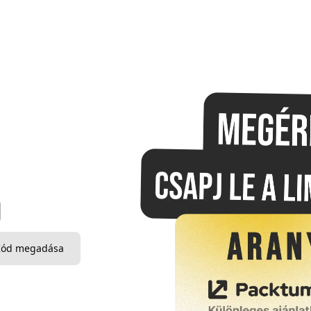
.
Kód megadása