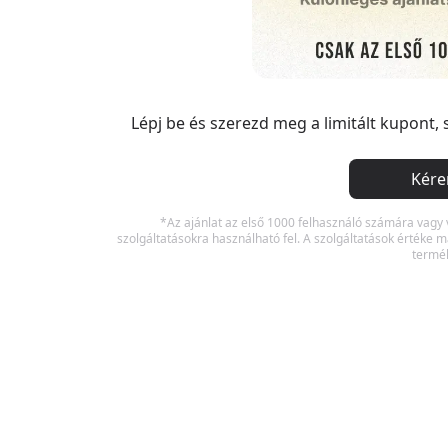
Lépj be és szerezd meg a limitált kupont, 
Kére
*Az ajánlat az első 1000 felhasználó számára vagy 
szolgáltatásokra használható fel. A szolgáltatások értéke mag
termék