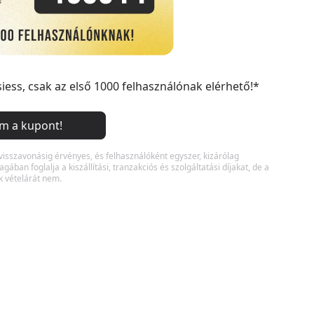
siess, csak az első 1000 felhasználónak elérhető!*
m a kupont!
visszavonásig érvényes, és felhasználóként egyszer, kizárólag
ában foglalja a kiszállítási, tranzakciós és szolgáltatási díjakat, de a
 vételárát nem.